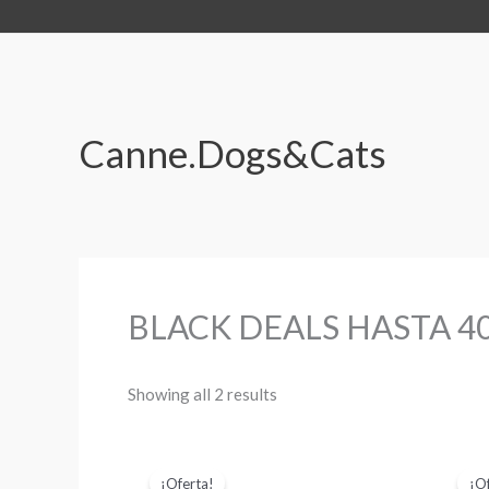
Ir
al
contenido
Canne.Dogs&Cats
BLACK DEALS HASTA 4
Showing all 2 results
Original
Current
price
price
¡Oferta!
¡Of