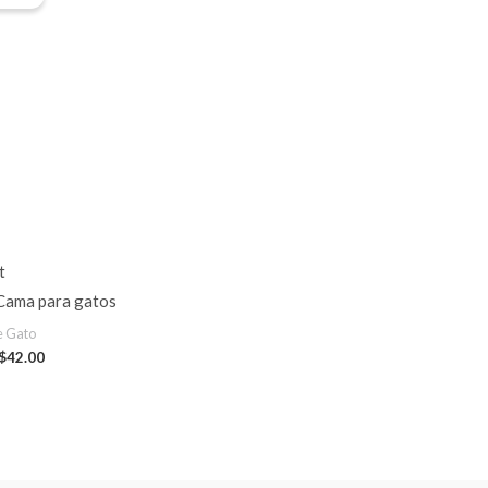
was:
is:
$70.00.
$42.00.
t
 Cama para gatos
 Gato
$
42.00