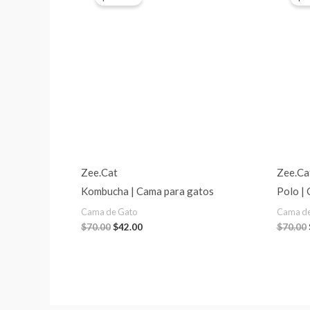
was:
is:
$70.00.
$42.00.
Zee.Cat
Zee.Ca
Kombucha | Cama para gatos
Polo |
Cama de Gato
Cama de
$
70.00
$
42.00
$
70.00