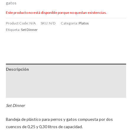
gatos
Este producto no está disponible porque no quedan existencias.
Product Code:
N/A
SKU:
N/D
Categoría:
Platos
Etiqueta:
Set Dinner
Descripción
Información adicional
Brand
Set Dinner
Bandeja de plástico para perros y gatos compuesta por dos
cuencos de 0,25 y 0,30 litros de capacidad.