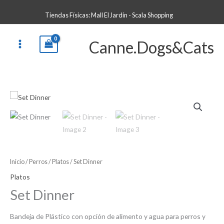
Ir
Tiendas Físicas: Mall El Jardín - Scala Shopping
al
contenido
Canne.Dogs&Cats
Inicio
/
Perros
/
Platos
/ Set Dinner
Platos
Set Dinner
Bandeja de Plástico con opción de alimento y agua para perros y