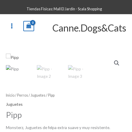
Ir
Tiendas Físicas: Mall El Jardín - Scala Shopping
al
contenido
Canne.Dogs&Cats
Inicio
/
Perros
/
Juguetes
/ Pipp
Juguetes
Pipp
Monsterz, Juguetes de felpa extra suave y muy resistente.