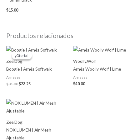
$
15.00
Productos relacionados
Original
Current
price
price
¡Oferta!
¡Oferta!
was:
is:
Zee.Dog
Woolly.Wolf
$31.00.
$23.25.
Boogie | Arnés Softwalk
Arnés Woolly Wolf | Lime
Arneses
Arneses
$
31.00
$
23.25
$
40.00
Price
range:
$30.00
through
$36.00
Zee.Dog
NOX LUMEN | Air Mesh
Ajustable