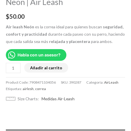
Neon | Air Leash
$
50.00
Air leash
Neón
es la correa ideal para quienes buscan
seguridad,
confort y practicidad
durante cada paseo con su perro, haciendo
que cada salida sea más
relajada y placentera
para ambos.
Habla con un asesor?
Añadir al carrito
Product Code:
7908471104056
SKU:
390287
Categoría:
AirLeash
Etiquetas:
airlesh
,
correa
Size Charts
Medidas Air-Leash