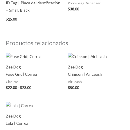
ID Tag | Placa de Identificación
Poop-Bags Dispenser
$
38.00
– Small, Black
$
15.00
Productos relacionados
Price
range:
$22.00
Zee.Dog
Zee.Dog
through
$28.00
Fuse Grid| Correa
Crimson | Air Leash
Clásicas
AirLeash
$
22.00
–
$
28.00
$
50.00
Price
range:
$18.00
Zee.Dog
through
$28.00
Lola | Correa