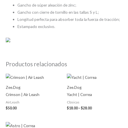
Gancho de súper aleación de zinc;
Gancho con cierre de tornillo en las tallas S y L;
Longitud perfecta para absorber toda la fuerza de tracción;
Estampado exclusivo.
Productos relacionados
Price
range:
$18.00
Zee.Dog
Zee.Dog
through
$28.00
Crimson | Air Leash
Yacht | Correa
AirLeash
Clásicas
$
50.00
$
18.00
–
$
28.00
Price