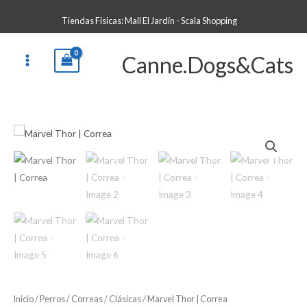
Ir
Tiendas Físicas: Mall El Jardín - Scala Shopping
al
contenido
Canne.Dogs&Cats
Marvel
Thor
|
Correa
cantidad
Inicio
/
Perros
/
Correas
/
Clásicas
/ Marvel Thor | Correa