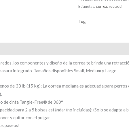
Etiquetas:
correa
,
retractil
Tug
edos, los componentes y diseño de la correa te brinda una retracció
e basura integrado. Tamaños disponibles Small, Medium y Large
nos de 33 lb (15 kg); La correa mediana es adecuada para perros d
.
nto de cinta Tangle-Free® de 360°
cidad para 2 a 5 bolsas estándar (no incluidas); (Solo se adapta a b
oner y quitar con el pulgar
os paseos!