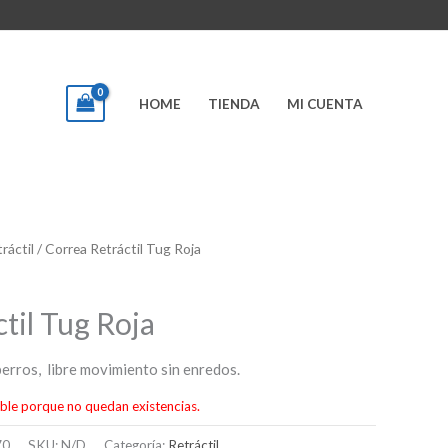
HOME
TIENDA
MI CUENTA
ráctil
/ Correa Retráctil Tug Roja
til Tug Roja
perros, libre movimiento sin enredos.
ble porque no quedan existencias.
70
SKU:
N/D
Categoría:
Retráctil