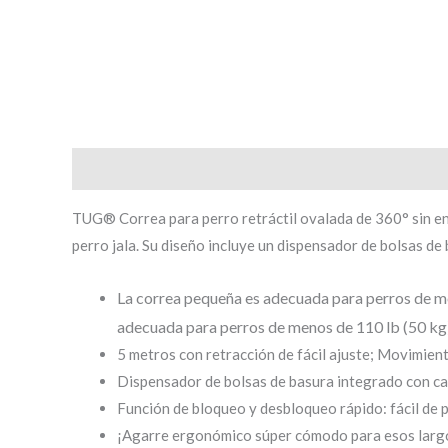
Descripción
Información adicional
Brand
TUG® Correa para perro retráctil ovalada de 360° sin enr
perro jala. Su diseño incluye un dispensador de bolsas d
La correa pequeña es adecuada para perros de me
adecuada para perros de menos de 110 lb (50 kg)
5 metros con retracción de fácil ajuste; Movimie
Dispensador de bolsas de basura integrado con capa
Función de bloqueo y desbloqueo rápido: fácil de p
¡Agarre ergonómico súper cómodo para esos larg