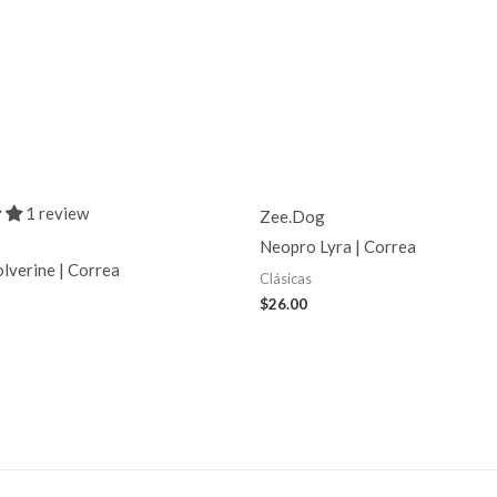
1 review
Zee.Dog
Neopro Lyra | Correa
lverine | Correa
Clásicas
$
26.00