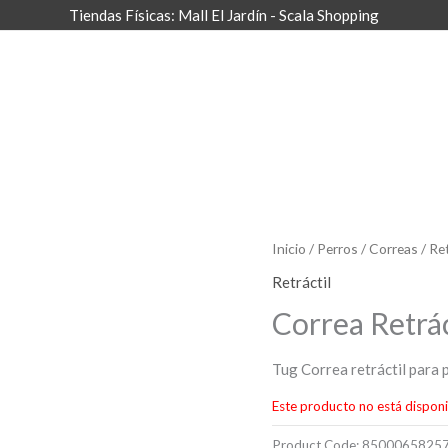
Tiendas Físicas: Mall El Jardín - Scala Shopping
Inicio
/
Perros
/
Correas
/
Ret
Retráctil
Correa Retrác
Tug Correa retráctil para 
Este producto no está disponi
Product Code:
8500065825