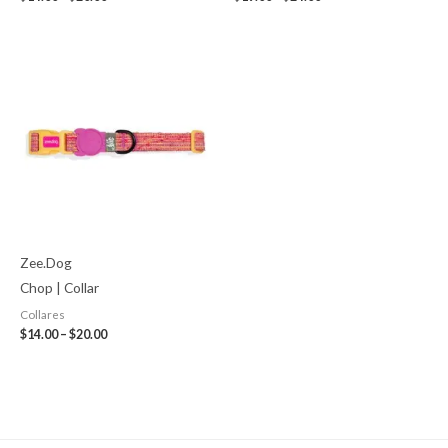
Price
range:
$14.00
through
$20.00
Zee.Dog
Chop | Collar
Collares
$
14.00
–
$
20.00