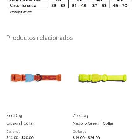
Productos relacionados
Price
Price
range:
range:
$14.00
$19.00
through
through
$20.00
$24.00
Zee.Dog
Zee.Dog
Gibson | Collar
Neopro Green | Collar
Collares
Collares
$
14.00
–
$
20.00
$
19.00
–
$
24.00