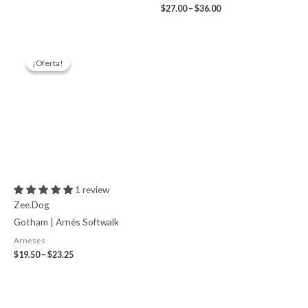
$
27.00
–
$
36.00
Price
range:
¡Oferta!
¡Oferta!
$19.50
through
$23.25
1 review
Zee.Dog
Gotham | Arnés Softwalk
Arneses
$
19.50
–
$
23.25