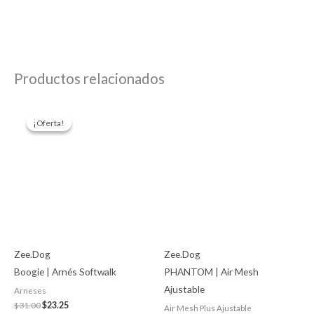
Productos relacionados
Original
Current
Price
price
price
range:
¡Oferta!
¡Oferta!
was:
is:
$27.00
$31.00.
$23.25.
through
$36.00
Zee.Dog
Zee.Dog
Boogie | Arnés Softwalk
PHANTOM | Air Mesh
Ajustable
Arneses
$
31.00
$
23.25
Air Mesh Plus Ajustable