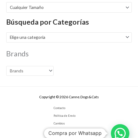
Cualquier Tamaño
Búsqueda por Categorías
Elige una categoría
Brands
Copyright © 2026 Canne.Dogs&Cats
Contacto
Política de Envío
Cambios
Términos y Condiciones
Compra por Whatsapp