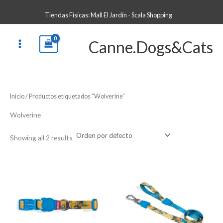
Ir
B
Tiendas Físicas: Mall El Jardín - Scala Shopping
al
u
contenido
s
Canne.Dogs&Cats
c
a
r
p
Inicio
/ Productos etiquetados “Wolverine”
o
r
Wolverine
:
Showing all 2 results