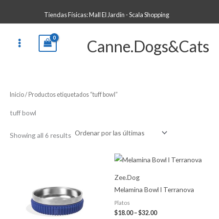
Sorted
Ir
B
by
Tiendas Físicas: Mall El Jardín - Scala Shopping
latest
al
u
contenido
s
Canne.Dogs&Cats
c
a
r
p
Inicio
/ Productos etiquetados “tuff bowl”
o
r
tuff bowl
:
Showing all 6 results
Price
range:
$18.00
Zee.Dog
through
$32.00
Melamina Bowl l Terranova
Platos
$
18.00
–
$
32.00