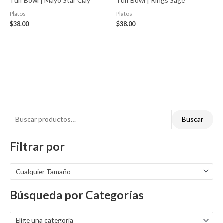
Tuff Bowl | Mayo Star Clay
Tuff Bowl | Rings Sage
Platos
Platos
$
38.00
$
38.00
Buscar
Filtrar por
Cualquier Tamaño
Búsqueda por Categorías
Elige una categoría