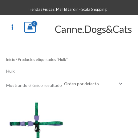
Ir
B
Tiendas Físicas: Mall El Jardín - Scala Shopping
al
u
contenido
s
Canne.Dogs&Cats
c
a
r
p
Inicio
/ Productos etiquetados “Hulk”
o
r
Hulk
:
Mostrando el único resultado