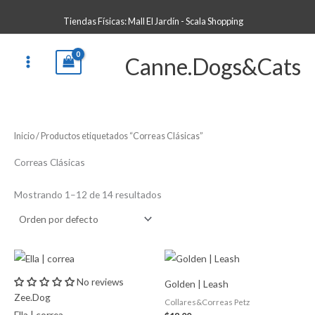
Ir
B
Tiendas Físicas: Mall El Jardín - Scala Shopping
al
u
contenido
s
Canne.Dogs&Cats
c
a
r
p
Inicio
/ Productos etiquetados “Correas Clásicas”
o
r
Correas Clásicas
:
Mostrando 1–12 de 14 resultados
No reviews
Golden | Leash
Zee.Dog
Collares&Correas Petz
Ella | correa