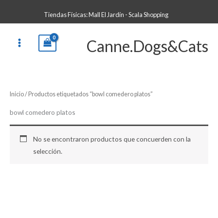
Ir
B
Tiendas Físicas: Mall El Jardín - Scala Shopping
al
u
contenido
s
Canne.Dogs&Cats
c
a
r
p
Inicio
/ Productos etiquetados “bowl comedero platos”
o
r
bowl comedero platos
:
No se encontraron productos que concuerden con la
selección.