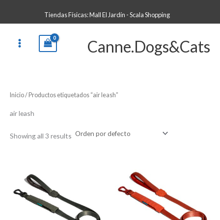
Ir
B
Tiendas Físicas: Mall El Jardín - Scala Shopping
al
u
contenido
s
Canne.Dogs&Cats
c
a
r
p
Inicio
/ Productos etiquetados “air leash”
o
r
air leash
:
Showing all 3 results