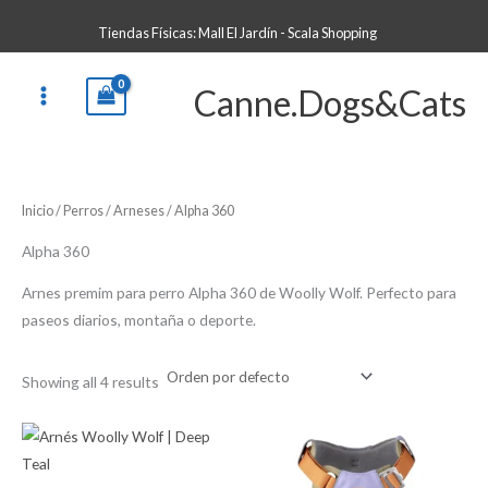
Ir
B
Tiendas Físicas: Mall El Jardín - Scala Shopping
al
u
contenido
s
Canne.Dogs&Cats
c
a
r
p
Inicio
/
Perros
/
Arneses
/ Alpha 360
o
r
Alpha 360
:
Arnes premim para perro Alpha 360 de Woolly Wolf. Perfecto para
paseos diarios, montaña o deporte.
Showing all 4 results
Price
Price
range:
range:
$70.00
$70.00
through
through