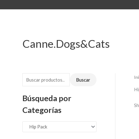
Ir
B
al
u
contenido
s
c
Canne.Dogs&Cats
a
r
p
o
In
r
Buscar
:
Hi
Búsqueda por
Sh
Categorías