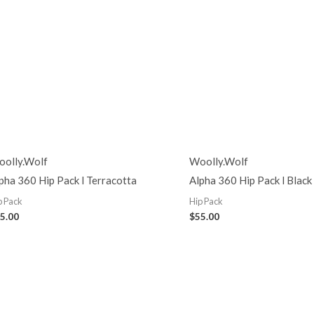
olly.Wolf
Woolly.Wolf
pha 360 Hip Pack l Terracotta
Alpha 360 Hip Pack l Black
p Pack
Hip Pack
5.00
$
55.00