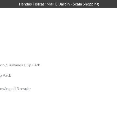
Tiendas Físicas: Mall El Jardín - Scala Shopping
icio
/
Humanos
/ Hip Pack
p Pack
owing all 3 results