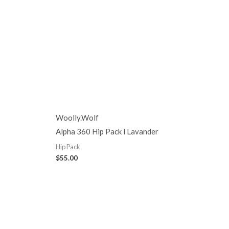
Woolly.Wolf
Alpha 360 Hip Pack l Lavander
Hip Pack
$
55.00